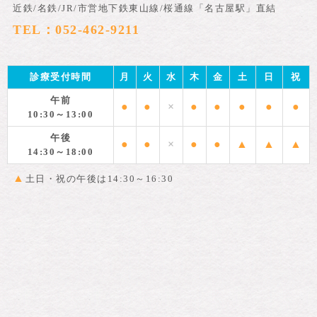
近鉄/名鉄/JR/市営地下鉄東山線/桜通線「名古屋駅」直結
TEL：052-462-9211
診療受付時間
月
火
水
木
金
土
日
祝
午前
●
●
×
●
●
●
●
●
10:30～13:00
午後
●
●
×
●
●
▲
▲
▲
14:30～18:00
▲
土日・祝の午後は14:30～16:30