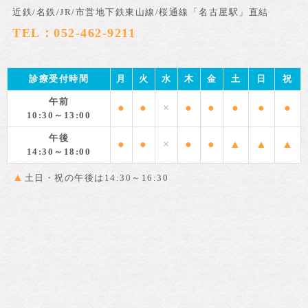
近鉄/名鉄/JR/市営地下鉄東山線/桜通線「名古屋駅」直結
TEL：052-462-9211
診療受付時間
月
火
水
木
金
土
日
祝
午前
●
●
×
●
●
●
●
●
10:30～13:00
午後
●
●
×
●
●
▲
▲
▲
14:30～18:00
▲
土日・祝の午後は14:30～16:30