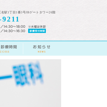
村区名駅1丁目1番3号JRゲートタワー26階
-9211