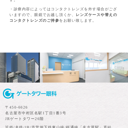
・診療内容によってはコンタクトレンズを外す場合がござ
いますので、眼鏡でお越し頂くか、
レンズケースや替えの
コンタクトレンズのご持参
をお願い致します。
〒450-6626
名古屋市中村区名駅1丁目1番3号
JRゲートタワー26階
近鉄/名鉄/JR/市営地下鉄東山線/桜通線「名古屋駅」直結