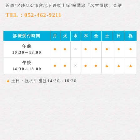
近鉄/名鉄/JR/市営地下鉄東山線/桜通線「名古屋駅」直結
TEL：052-462-9211
診療受付時間
月
火
水
木
金
土
日
祝
午前
●
●
×
●
●
●
●
●
10:30～13:00
午後
●
●
×
●
●
▲
▲
▲
14:30～18:00
▲
土日・祝の午後は14:30～16:30