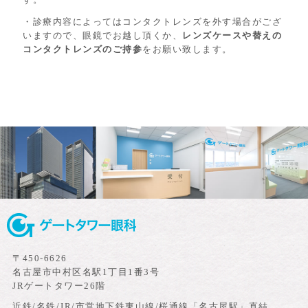
・診療内容によってはコンタクトレンズを外す場合がござ
いますので、眼鏡でお越し頂くか、
レンズケースや替えの
コンタクトレンズのご持参
をお願い致します。
〒450-6626
名古屋市中村区名駅1丁目1番3号
JRゲートタワー26階
近鉄/名鉄/JR/市営地下鉄東山線/桜通線「名古屋駅」直結