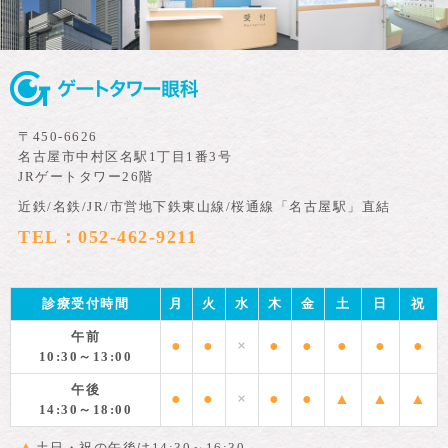
〒450-6626
名古屋市中村区名駅1丁目1番3号
JRゲートタワー26階
近鉄/名鉄/JR/市営地下鉄東山線/桜通線「名古屋駅」直結
TEL：052-462-9211
診療受付時間
月
火
水
木
金
土
日
祝
午前
●
●
×
●
●
●
●
●
10:30～13:00
午後
●
●
×
●
●
▲
▲
▲
14:30～18:00
▲
土日・祝の午後は14:30～16:30