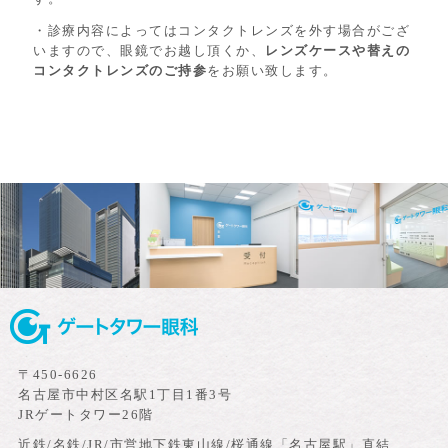
・診療内容によってはコンタクトレンズを外す場合がござ
いますので、眼鏡でお越し頂くか、
レンズケースや替えの
コンタクトレンズのご持参
をお願い致します。
〒450-6626
名古屋市中村区名駅1丁目1番3号
JRゲートタワー26階
近鉄/名鉄/JR/市営地下鉄東山線/桜通線「名古屋駅」直結